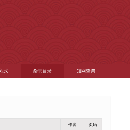
国际标准连续出版物号：ISSN1004-647X
方式
杂志目录
知网查询
国内统一连续出版物号：CN43-1514/D
邮发代号：82-501
查询电话：0731-85506469
电子邮箱：bgsyw@sina.com
作者
页码