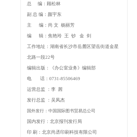
总 编：顾松林
副 总 编：颜宇东
主 编：尚 文 杨丽芳
编 辑：焦艳玲 王 钞 金 剑
工作地址：湖南省长沙市岳麓区望岳街道金星
北路一段22号
编辑出版：《办公室业务》编辑部
电 话：0731-85506469
运营总监 ：李 茜
发行总监 ：吴凤杰
国外发行：中国国际图书贸易总公司
国内发行：北京报刊发行局
印 刷：北京尚丞印刷科技有限公司